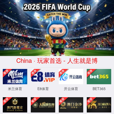
中国·tyc8722太阳集团城(股份)有限公司-Of
首页
太阳网集团tcy8722
党群工作
人才培养
首页
·
人才培养
·
本科
本科教务