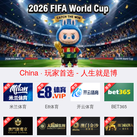
中国·tyc8722太阳集团城(股份)有限公司-Of
首页
太阳网集团tcy8722
党群工作
老龄中心
首页
·
老龄中心
·
中心
中心简介