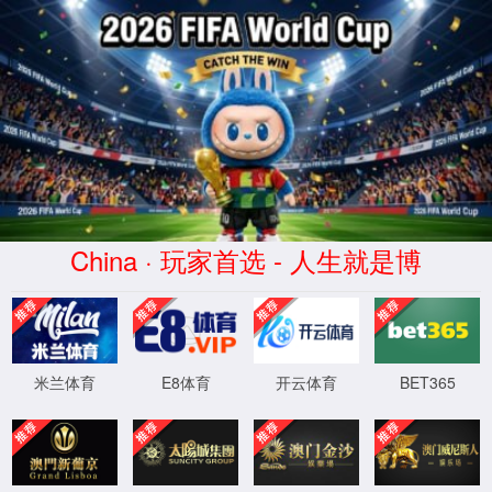
中国·tyc8722太阳集团城(股份)有限公司-Of
首页
太阳网集团tcy8722
党群工作
师资队伍
首页
·
师资队伍
·
荣休
行政管理系