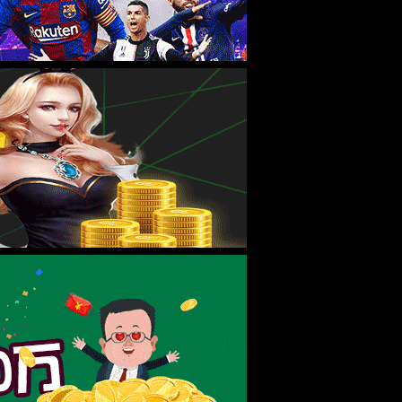
2025-10-09
2025-09-28
2025-06-19
2025-06-17
题实践活动
2025-06-16
2025-06-13
享会
2025-06-06
2025-06-05
严学风践…
2025-05-31