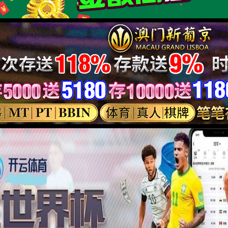
使命 廉洁扬帆树新风”——本科法学党支部开展特色主题党日活动
太阳集团城行政管理系教工党支部组织召开政治理论学习
致远 ——tyc8722太阳集团城城乡公共治理系教工党支部组织召开政治理
太阳集团城各学生党支部开展五月党日活动
初心 笃行实干践使命” ——本科法学党支部赴四川省眉山市廉洁专题实践
太阳集团城各学生党支部举行支部组织生活会暨三月主题党日活动
太阳集团城各学生党支部开展一月党日活动
太阳集团城党委顺利举办2024年度党支部书记述职评议暨党支部委员培训会
党支部“政治站位下功夫”支部书记微沙龙活动 ——高凡书记谈支部书记自
太阳集团城本科学生党支部开展“党建引领促学风，党员勤学做先锋”诚信教育