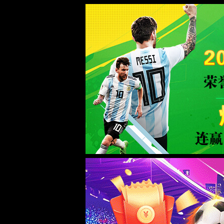
中国·tyc8722太阳集团城(股份)有限公司-Of
首页
太阳网集团tcy8722
党群工作
首页
·
党群工
新闻动态